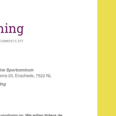
ning
ON
COMMENTS OFF
ZOMERTRAINING
ine Sportcentrum
ems 20, Enschede, 7522 NL
ing
iCalendar
Office 365
Outlo
 voorlopig op. We willen tijdens de