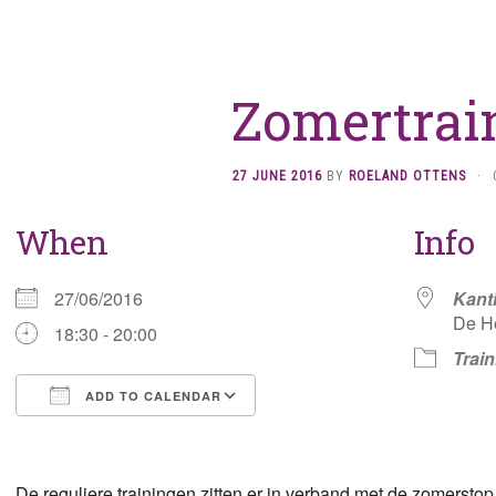
Zomertrai
27 JUNE 2016
BY
ROELAND OTTENS
·
When
Info
27/06/2016
Kant
De H
18:30 - 20:00
Train
ADD TO CALENDAR
Download ICS
Google Calendar
De reguliere trainingen zitten er in verband met de zomerstop