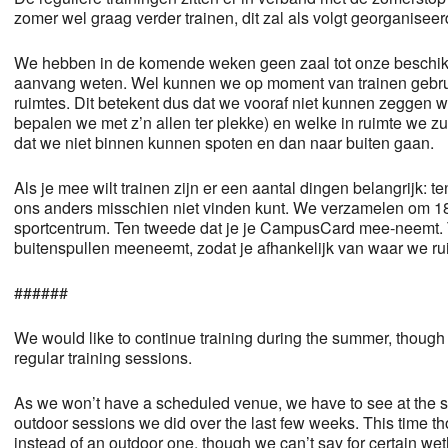
zomer wel graag verder trainen, dit zal als volgt georganisee
We hebben in de komende weken geen zaal tot onze beschikki
aanvang weten. Wel kunnen we op moment van trainen gebr
ruimtes. Dit betekent dus dat we vooraf niet kunnen zeggen 
bepalen we met z’n allen ter plekke) en welke in ruimte we zu
dat we niet binnen kunnen spoten en dan naar buiten gaan.
Als je mee wilt trainen zijn er een aantal dingen belangrijk: ten
ons anders misschien niet vinden kunt. We verzamelen om 18
sportcentrum. Ten tweede dat je je CampusCard mee-neemt. T
buitenspullen meeneemt, zodat je afhankelijk van waar we ru
######
We would like to continue training during the summer, though thi
regular training sessions.
As we won’t have a scheduled venue, we have to see at the spo
outdoor sessions we did over the last few weeks. This time t
instead of an outdoor one, though we can’t say for certain wet