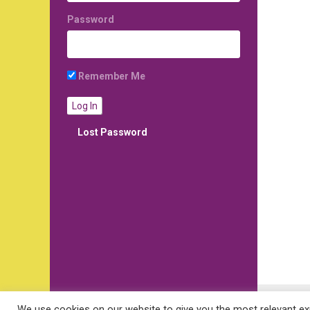
Password
Remember Me
Lost Password
Post
We use cookies on our website to give you the most relevant exp