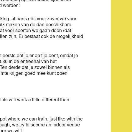
rd worden:
ng, althans niet voor zover we voor
uik maken van de dan beschikbare
wat voor sporten we gaan doen (dat
llen zijn. Er bestaat ook de mogelijkheid
 eerste dat je er op tijd bent, omdat je
.30 in de entreehal van het
en derde dat je zowel binnen als
imte krijgen goed mee kunt doen.
s will work a little different than
t where we can train, just like with the
hough, we try to secure an indoor venue
her we will.